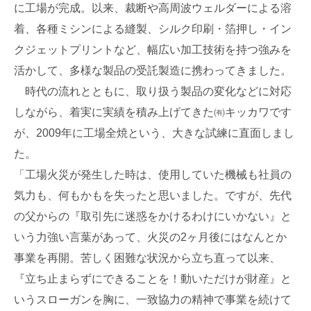
に工場が完成。以来、裁断や高周波ウェルダーによる溶
着、各種ミシンによる縫製、シルク印刷・箔押し・イン
クジェットプリントなど、幅広い加工技術を持つ強みを
活かして、多様な製品の受託製造に携わってきました。
時代の流れとともに、取り扱う製品の変化などに対応
しながら、着実に実績を積み上げてきた㈲キッカワです
が、2009年に工場全焼という、大きな試練に直面しまし
た。
「工場火災が発生した時は、使用していた機械も社員の
気力も、何もかもを失ったと思いました。ですが、先代
の父からの『取引先に迷惑をかけるわけにいかない』と
いう力強い言葉があって、火災の2ヶ月後にはなんとか
事業を再開。苦しく困難な状況から立ち直って以来、
『立ち止まらずにできることを！動いただけが財産』と
いうスローガンを胸に、一致協力の精神で事業を続けて