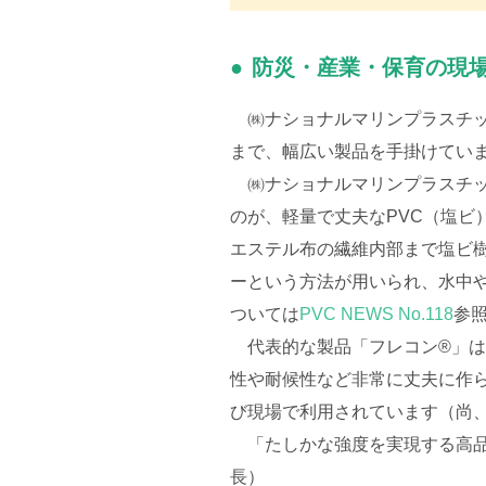
防災・産業・保育の現
㈱ナショナルマリンプラスチッ
まで、幅広い製品を手掛けてい
㈱ナショナルマリンプラスチッ
のが、軽量で丈夫なPVC（塩
エステル布の繊維内部まで塩ビ
ーという方法が用いられ、水中
ついては
PVC NEWS No.118
参
代表的な製品「フレコン®」は
性や耐候性など非常に丈夫に作
び現場で利用されています（尚
「たしかな強度を実現する高品
長）