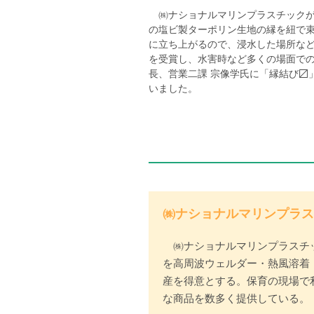
㈱ナショナルマリンプラスチックが
の塩ビ製ターポリン生地の縁を紐で
に立ち上がるので、浸水した場所など水深
を受賞し、水害時など多くの場面での
長、営業二課 宗像学氏に「縁結び〼
いました。
㈱ナショナルマリンプラス
㈱ナショナルマリンプラスチッ
を高周波ウェルダー・熱風溶着
産を得意とする。保育の現場で
な商品を数多く提供している。