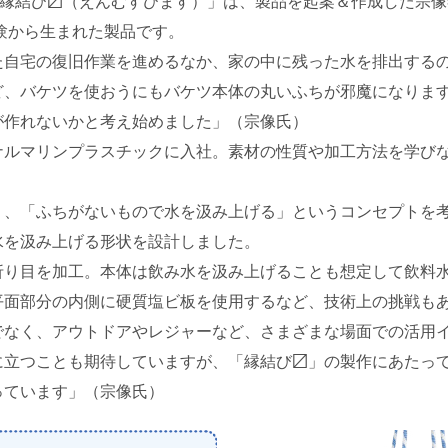
賞した「縁結び〼（えんむすびます）」は、製品を起案＆作成した
経験から生まれた製品です。
自宅の復旧作業を進めるなか、家の中に残った水を排出するの
ど、バケツを使おうにもバケツ本体の丸いふちが邪魔になりま
が作れないかと考え始めました」（宗像氏）
ルマリンプラスチックに入社。素材の性質や加工方法を学びな
、「ふちがないもので水を汲み上げる」というコンセプトを考
水を汲み上げる形状を設計しました。
り目を加工。本体は飲み水を汲み上げることも想定して飲料水
平面部分の内側に硬質塩ビ板を使用するなど、技術上の挑戦も
なく、アウトドアやレジャーなど、さまざまな場面での活用イ
に立つことも期待していますが、「縁結び〼」の製作にあたっ
っています」（宗像氏）