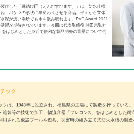
製作した「縁結び〼（えんむすびます）」は、防水仕様
束ね、バケツの形状に早変わりさせる商品。平面から立体
が浅い場所でも水を汲み取れます。PVC Award 2021
活躍が期待されています。今回は代表取締役 時田宗弘社
」をはじめとした身近で便利な製品開発の背景について伺
チック
クは、1948年に設立され、福島県の工場にて製造を行っている
・縫製等の技術で加工。物流容器「フレコン®」をはじめとした耐
利用される仮設プールや遊具、災害時の組み立て式防火水槽の製造