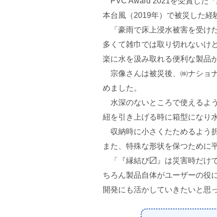
PVC Award 2021を受
本台風（2019年）で被災した
「豪雨で床上浸水被害を受けた
多くて雑巾では取り切れないけ
楽に水を汲み取れる便利な製品
宗像さんは被災後、㈱ナショナ
めました。
水深のないところで使えるよう
紐を引き上げる時に箱型になり
収納時に小さくたためるよう折
また、特殊な形状を保つために
「『縁結び〼』は災害時だけで
ちろん製品自体がユーザーの役
開発にも活かしていきたいと思