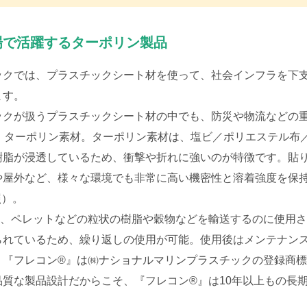
場で活躍するターポリン製品
クでは、プラスチックシート材を使って、社会インフラを下支
ます。
クが扱うプラスチックシート材の中でも、防災や物流などの重
ビ）ターポリン素材。ターポリン素材は、塩ビ／ポリエステル布
樹脂が浸透しているため、衝撃や折れに強いのが特徴です。貼
や屋外など、様々な環境でも非常に高い機密性と溶着強度を保
照）。
、ペレットなどの粒状の樹脂や穀物などを輸送するのに使用さ
られているため、繰り返しの使用が可能。使用後はメンテナン
、『フレコン®』は㈱ナショナルマリンプラスチックの登録商
質な製品設計だからこそ、『フレコン®』は10年以上もの長