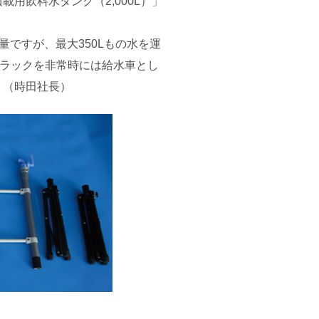
用飲料水タンク（2,000L）」
ですが、最大350Lもの水を運
トラックを非常時には給水車とし
」（時田社長）