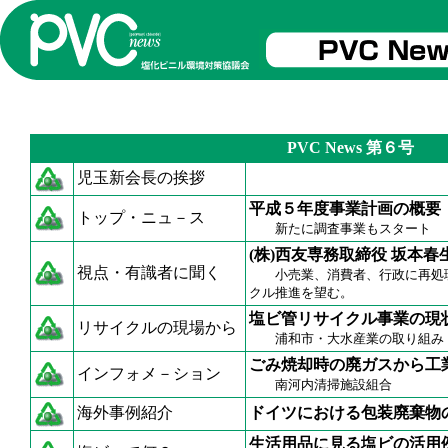
PVC News 第６号
児玉新会長の挨拶
平成５年度事業計画の概要
トップ・ニュ－ス
新たに調査事業もスタート
(株)西友専務取締役 坂本春
視点・有識者に聞く
小売業、消費者、行政に再処理業
クル推進を望む。
塩ビ管リサイクル事業の現
リサイクルの現場から
浦和市・大水産業の取り組み
ごみ焼却時の廃ガスから工
インフォメ－ション
南河内清掃施設組合
海外事例紹介
ドイツにおける包装廃棄物の
生活用品に見る塩ビの活用