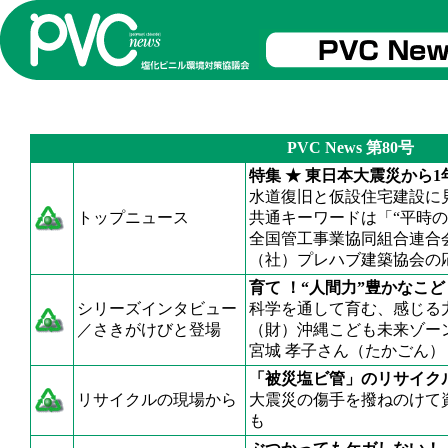
PVC News 第80号
特集 ★ 東日本大震災から1
水道復旧と仮設住宅建設に
トップニュース
共通キーワードは「“平時
全国管工事業協同組合連合
（社）プレハブ建築協会の
育て ！“人間力”豊かなこ
シリーズインタビュー
科学を通して育む、感じる
／さきがけびと登場
（財）沖縄こども未来ゾー
宮城 孝子さん（たかごん）
「被災塩ビ管」のリサイク
リサイクルの現場から
大震災の傷手を撥ねのけて
も