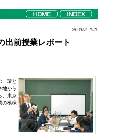
2011年12月 No.79
の出前授業レポート
の一環と
各地から
ら、東京
業の模様