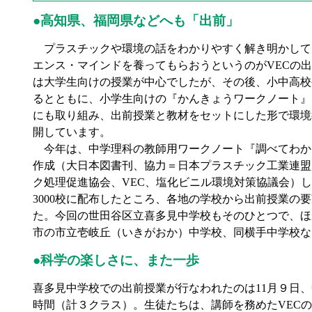
●高知県、福岡県などへも「出前」
プラスチックや環境の話をわかりやすく解き明かして
エンス・マインドを養ってもらおうというのがVECの
は大学生向けの授業が中心でしたが、その後、小中高校
るとともに、小学生向けの『かんきょうワークノート』
にも取り組み、出前授業と教材をセットにした形で環境
開しています。
今年は、中学理科の教師用ワークノート『調べてわか
作成（大日本図書刊、協力＝日本プラスチック工業連盟
ク処理促進協会、VEC、塩化ビニル環境対策協議会）
3000校に配布したところ、各地の学校から出前授業の
た。今回の世田谷区立喜多見中学校もそのひとつで、ほ
市の市立壱岐丘（いきがおか）中学校、同横手中学校な
●科学の楽しさに、また一歩
喜多見中学校での出前授業が行なわれたのは11月９日
時間（計３クラス）。生徒たちは、講師を務めたVEC