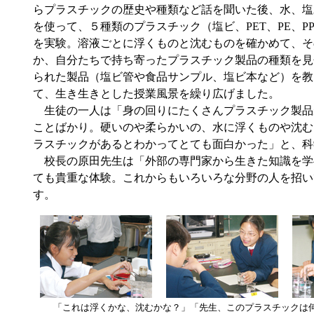
らプラスチックの歴史や種類など話を聞いた後、水、塩
を使って、５種類のプラスチック（塩ビ、PET、PE、P
を実験。溶液ごとに浮くものと沈むものを確かめて、そ
か、自分たちで持ち寄ったプラスチック製品の種類を見
られた製品（塩ビ管や食品サンプル、塩ビ本など）を教
て、生き生きとした授業風景を繰り広げました。
生徒の一人は「身の回りにたくさんプラスチック製品
ことばかり。硬いのや柔らかいの、水に浮くものや沈む
ラスチックがあるとわかってとても面白かった」と、科
校長の原田先生は「外部の専門家から生きた知識を学
ても貴重な体験。これからもいろいろな分野の人を招い
す。
「これは浮くかな、沈むかな？」「先生、このプラスチックは