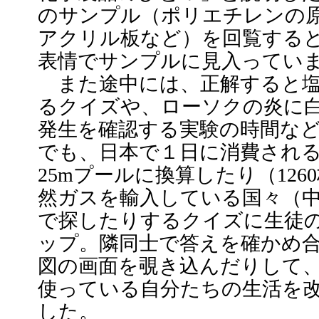
のサンプル（ポリエチレンの原
アクリル板など）を回覧する
表情でサンプルに見入ってい
また途中には、正解すると塩
るクイズや、ローソクの炎に
発生を確認する実験の時間な
でも、日本で１日に消費される
25mプールに換算したり（12
然ガスを輸入している国々（
で探したりするクイズに生徒
ップ。隣同士で答えを確かめ
図の画面を覗き込んだりして
使っている自分たちの生活を
した。