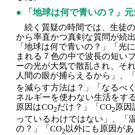
● 「地球は何で青いの？」
続く質疑の時間では、生徒の
から率直かつ真剣な質問が続
「地球は何で青いの？」「光
まれる７色の中で波長の短い
ーの光が大気で散乱され、そ
人間の眼が捕らえるから」、「
を減らす方法は？」「なるべ
ネルギーを使わない生活をす
原因はCO
だけ？」「CO
原因
2
2
っているわけではない」、「
の？」「CO
以外にも原因があ
2