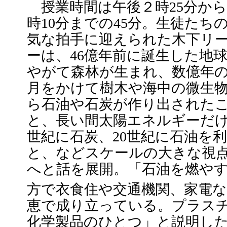
授業時間は午後２時25分から
時10分までの45分。生徒たち
気な拍手に迎えられた木下リ
ーは、46億年前に誕生した地
やがて森林が生まれ、数億年
月をかけて樹木や海中の微生
ら石油や石炭が作り出された
と、長い間太陽エネルギーだけ
世紀に石炭、20世紀に石油を
と、などスケールの大きな視
へと話を展開。「石油を燃やす
方で衣食住や交通機関、家電
恵で成り立っている。プラス
化学製品のひとつ」と説明し