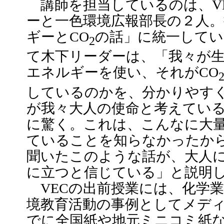
講師を担当しているのは、VE
ーと一色環境広報部長の２人
ギーとCO
の話」に統一して
2
て木下リーダーは、「我々が
エネルギーを使い、それがCO
しているのかを、分かりやす
が我々大人の使命と考えてい
に驚く。これは、こんなに大
ていることを知らなかったか
聞いたこのような話が、大人
に立つと信じている」と説明
VECの出前授業には、化学
境教育活動の事例としてメデ
でに全国紙や地元ミニコミ紙