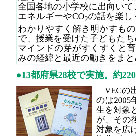
全国各地の小学校に出向いて
エネルギーやCO
の話を楽し
2
わかりやすく解き明かすもの
で、授業を受けた子どもたち
マインドの芽がすくすくと育
みの経緯と最近の動きをまと
●13都府県28校で実施。約22
VECの
のは200
生を対象
が、その
対象を広げ