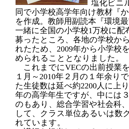
塩化ビニ
同で小学校高学年向け教材『
を作成。教師用副読本『環境最前
一緒に全国の小学校1万校に配
募ったところ、各地の学校か
れたため、2009年から小学
められることとなりました。
これまでにVECの出前授業を実
１月～2010年２月の１年余りで
た生徒数は延べ約2200人に上
年の高学年生ですが、中には
のもあり、総合学習や社会科
して、クラス単位あるいは数
れています。