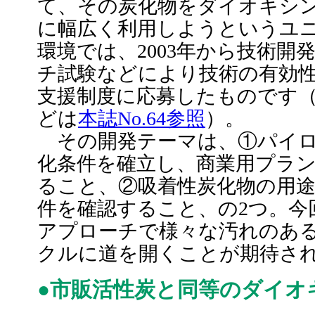
て、その炭化物をダイオキシ
に幅広く利用しようというユ
環境では、2003年から技術開
チ試験などにより技術の有効性
支援制度に応募したものです
どは
本誌No.64参照
）。
その開発テーマは、①パイロ
化条件を確立し、商業用プラ
ること、②吸着性炭化物の用
件を確認すること、の2つ。今
アプローチで様々な汚れのあ
クルに道を開くことが期待さ
●市販活性炭と同等のダイオ