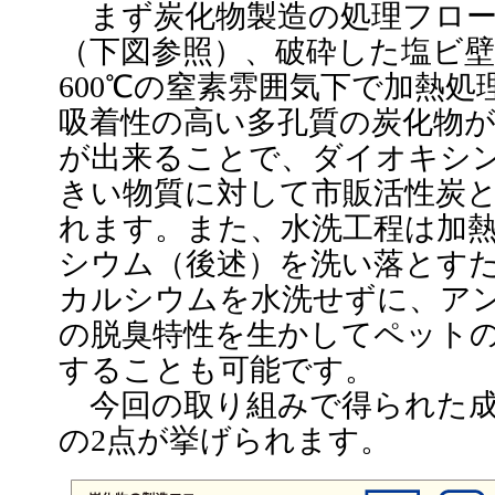
まず炭化物製造の処理フロー
（下図参照）、破砕した塩ビ
600℃の窒素雰囲気下で加熱
吸着性の高い多孔質の炭化物
が出来ることで、ダイオキシ
きい物質に対して市販活性炭
れます。また、水洗工程は加
シウム（後述）を洗い落とす
カルシウムを水洗せずに、ア
の脱臭特性を生かしてペット
することも可能です。
今回の取り組みで得られた成
の2点が挙げられます。