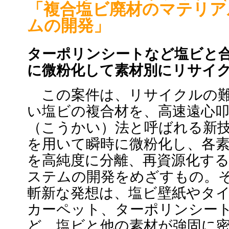
「複合塩ビ廃材のマテリア
ムの開発」
ターポリンシートなど塩ビと
に微粉化して素材別にリサイ
この案件は、リサイクルの
い塩ビの複合材を、高速遠心
（こうかい）法と呼ばれる新
を用いて瞬時に微粉化し、各
を高純度に分離、再資源化す
ステムの開発をめざすもの。
斬新な発想は、塩ビ壁紙やタ
カーペット、ターポリンシー
ど、塩ビと他の素材が強固に