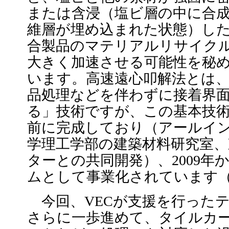
または含浸（塩ビ層の中に合
維層が埋め込まれた状態）し
合製品のマテリアルリサイク
大きく加速させる可能性を秘
います。高速遠心叩解法とは
品処理などを伴わずに接着界
る」技術ですが、この基本技術
前に完成しており（アールイ
学理工学部の建築材料研究室、
ターとの共同開発）、2009年
ムとして事業化されています
今回、VECが支援を行った
さらに一歩進めて、タイルカ