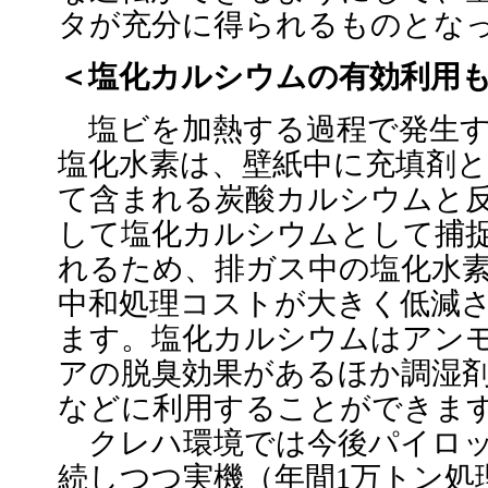
タが充分に得られるものとな
＜塩化カルシウムの有効利用
塩ビを加熱する過程で発生
塩化水素は、壁紙中に充填剤
て含まれる炭酸カルシウムと
して塩化カルシウムとして捕
れるため、排ガス中の塩化水
中和処理コストが大きく低減
ます。塩化カルシウムはアン
アの脱臭効果があるほか調湿
などに利用することができま
クレハ環境では今後パイロッ
続しつつ実機（年間1万トン処