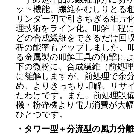
ット機能、繊維をむしりとる
リンダー刃で引きちぎる細片
理技術をライン化。叩解工程
どの合成繊維をできるだけ回
程の能率もアップしました。
る金属製の叩解工具の衝撃によ
下の微粉に、合成繊維（前処
に離解しますが、前処理で余
め、よりきっちり叩解、リサ
たわけです。また、前処理設
機・粉砕機より電力消費が大
ひとつです。
・タワー型＋分流型の風力分