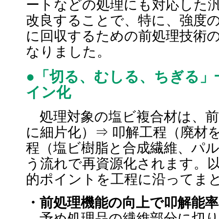
ートなどの処理にも対応した
改良することで、特に、強度
に回収するための前処理技術
なりました。
●「切る、むしる、ちぎる」
イン化
処理対象の塩ビ複合材は、前処
に細片化）⇒ 叩解工程（廃材
程（塩ビ樹脂と合成繊維、パ
う流れで再資源化されます。
的ポイントを工程に沿ってま
・前処理機能の向上で叩解能
予め処理品の繊維部分に切り