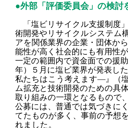
●外部「評価委員会」の検討
「塩ビリサイクル支援制度」
術開発やリサイクルシステム
アを関係業界の企業・団体か
能性が高く社会的にも有用性
一定の範囲内で資金面での援助を
年）５月に塩ビ業界が発表し
私たちはこう考えます―』（
ム拡充と技術開発のための具
取り組みの一環となるもので、
公募には、普通では気づきに
てたものが多く、事前の予想
れました。