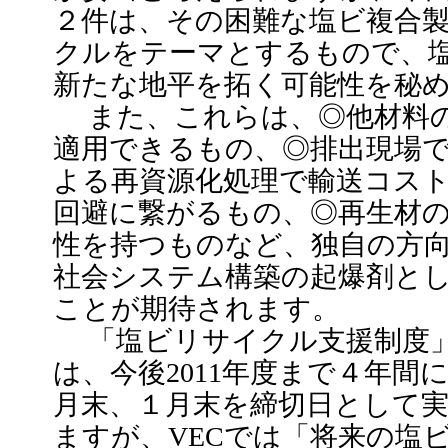
２件は、その困難な塩ビ複合
クルをテーマとするもので、
新たな地平を拓く可能性を秘
また、これらは、◎他材料の
適用できるもの、◎排出現場
よる再資源化処理で輸送コス
回避に繋がるもの、◎再生材
性を持つものなど、独自の方
社会システム構築の起爆剤と
ことが期待されます。
「塩ビリサイクル支援制度」
は、今後2011年度まで４年間
月末、１月末を締切日として
ますが、VECでは「将来の塩