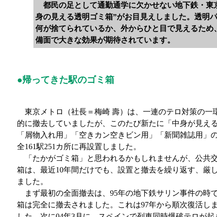
都民の足として通勤通学に欠かせない地下鉄・東京メ
身の見える透明ゴミ箱”がお目見えしました。透明
何が捨てられているか、外からひと目で見えるため
備面で大きな効果が期待されています。
●帰ってきた駅のゴミ箱
東京メトロ（社長＝梅崎 壽）は、一連のテロ対策の一
的に撤去していましたが、このたび新たに「中身が見え
「屑物入れ用」「空きカン空きビン用」「新聞雑誌用」
全161駅251カ所に再設置しました。
「たかがゴミ箱」と思われるかもしれませんが、公共交
箱は、最近10年間だけでも、設置と撤去を繰り返す、厳
ました。
まず最初の全面撤去は、95年の地下鉄サリン事件の時
箱は完全に撤去されました。これは97年から順次復活し
した。次に04年3月に、スペインで列車同時爆破テロが