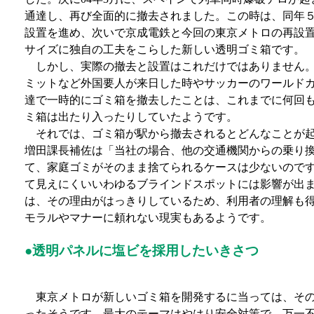
通達し、再び全面的に撤去されました。この時は、同年５
設置を進め、次いで京成電鉄と今回の東京メトロの再設
サイズに独自の工夫をこらした新しい透明ゴミ箱です。
しかし、実際の撤去と設置はこれだけではありません。
ミットなど外国要人が来日した時やサッカーのワールド
達で一時的にゴミ箱を撤去したことは、これまでに何回
ミ箱は出たり入ったりしていたようです。
それでは、ゴミ箱が駅から撤去されるとどんなことが起
増田課長補佐は「当社の場合、他の交通機関からの乗り
て、家庭ゴミがそのまま捨てられるケースは少ないので
て見えにくいいわゆるブラインドスポットには影響が出
は、その理由がはっきりしているため、利用者の理解も
モラルやマナーに頼れない現実もあるようです。
●透明パネルに塩ビを採用したいきさつ
東京メトロが新しいゴミ箱を開発するに当っては、その
ったそうです。最大のテーマはやはり安全対策で、万一