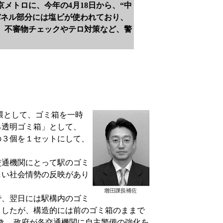
トロに、今年の4月18日から、“中
パネル部分には塩ビが使われており、
、不審物チェックやテロ対策など、警
環として、ゴミ箱を一時
る透明ゴミ箱」として、
の３個を１セットにして、
通機関にとって駅のゴミ
しい社会情勢の反映があり
で、翌日には駅構内のゴミ
ましたが、構造的には前のゴミ箱のままで
起き、政府が各交通機関に自主警備の強化を