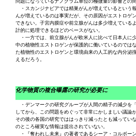
問題になっているナノグラム単位の極微量の影響との
・スカンジナビアでは精巣がんが増えているという報
んが増えているのは事実だが、その原因がエストロゲ
できない。子宮内膜症や前立腺がんは多少増えている
計的に処理できるほどのベースがない。
・一方では、前立腺がんが欧米人に比べて日本人に少
中の植物性エストロゲンが保護的に働いているのでは
た植物性のエストロゲンと環境由来の人工的な内分泌
えるだろう。
化学物質の複合曝露の研究が必要に
・デンマークの研究グループが人間の精子の減少を「
してから、この問題をめぐって非常にかしましい議論
その後の各国の研究でははっきり減ったとも減ってい
のところ確実な情報は提出されていない。
・『奪われし未来』の著者であるシーア・コルボーン博