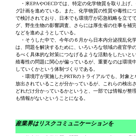
・米EPAやOECDでは、特定の化学物質を取り上げ
グ計画を進めている。また、化学物質の性質や毒性に
で検討されており、日本でも環境庁が応急戦略を立て
グ、野生生物の影響調査、さらには厚生省の仕事を補
などを進めようとしている。
・そうした中で、今年の６月から日本内分泌撹乱化学
は、問題を解決するために、いろいろな領域の産官学
るべく具体的な対策につなげるような活動をしたいと
殖毒性の問題に関心が偏っているが、重要なのは環境
していくかという体制づくりである。
・環境庁が実施したPRTRのトライアルでも、対象と
放出されていることが分かっているが、これらの検出
どれだけ分かっているかというと、一部では情報が整
も情報がないということになる。
産業界はリスクコミュニケーションを