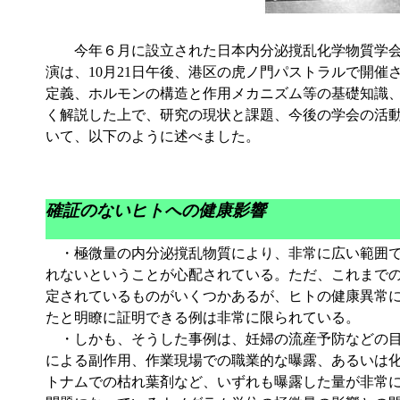
今年６月に設立された日本内分泌撹乱化学物質学会
演は、10月21日午後、港区の虎ノ門パストラルで開
定義、ホルモンの構造と作用メカニズム等の基礎知識
く解説した上で、研究の現状と課題、今後の学会の活
いて、以下のように述べました。
確証のないヒトへの健康影響
・極微量の内分泌撹乱物質により、非常に広い範囲で
れないということが心配されている。ただ、これまで
定されているものがいくつかあるが、ヒトの健康異常
たと明瞭に証明できる例は非常に限られている。
・しかも、そうした事例は、妊婦の流産予防などの目
による副作用、作業現場での職業的な曝露、あるいは
トナムでの枯れ葉剤など、いずれも曝露した量が非常