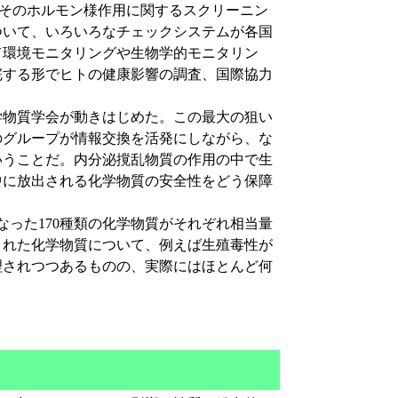
、そのホルモン様作用に関するスクリーニン
ついて、いろいろなチェックシステムが各国
て環境モニタリングや生物学的モニタリン
完する形でヒトの健康影響の調査、国際協力
物質学会が動きはじめた。この最大の狙い
のグループが情報交換を活発にしながら、な
いうことだ。内分泌撹乱物質の作用の中で生
中に放出される化学物質の安全性をどう保障
なった170種類の化学物質がそれぞれ相当量
された化学物質について、例えば生殖毒性が
理されつつあるものの、実際にはほとんど何