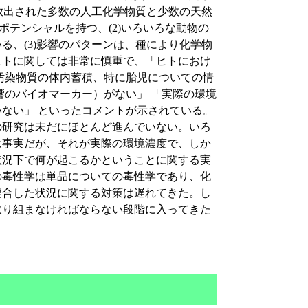
に放出された多数の人工化学物質と少数の天然
）ポテンシャルを持つ、(2)いろいろな動物の
る、(3)影響のパターンは、種により化学物
ヒトに関しては非常に慎重で、「ヒトにおけ
汚染物質の体内蓄積、特に胎児についての情
響のバイオマーカー）がない」 「実際の環境
ない」 といったコメントが示されている。
研究は未だにほとんど進んでいない。いろ
は事実だが、それが実際の環境濃度で、しか
状況下で何が起こるかということに関する実
の毒性学は単品についての毒性学であり、化
複合した状況に関する対策は遅れてきた。し
取り組まなければならない段階に入ってきた