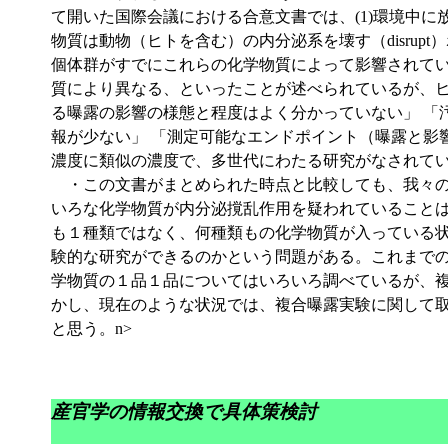
て開いた国際会議における合意文書では、(1)環境中
物質は動物（ヒトを含む）の内分泌系を壊す（disrupt
個体群がすでにこれらの化学物質によって影響されてい
質により異なる、といったことが述べられているが、
る曝露の影響の様態と程度はよく分かっていない」 「
報が少ない」 「測定可能なエンドポイント（曝露と影
濃度に類似の濃度で、多世代にわたる研究がなされてい
・この文書がまとめられた時点と比較しても、我々の
いろな化学物質が内分泌撹乱作用を疑われていること
も１種類ではなく、何種類もの化学物質が入っている
験的な研究ができるのかという問題がある。これまで
学物質の１品１品についてはいろいろ調べているが、
かし、現在のような状況では、複合曝露実験に関して
と思う。n>
産官学の情報交換で具体策検討