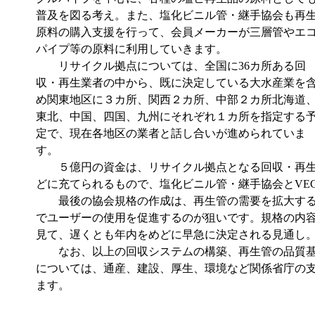
普及を図る考え。また、塩化ビニル管・継手協会も再
原料の購入支援を行って、会員メーカーが三層管やエ
パイプ等の原料に利用していきます。
リサイクル拠点については、全国に36カ所ある回
収・再生業者の中から、既に決定している大水産業を
め関東地区に３カ所、関西２カ所、中部２カ所北海道
東北、中国、四国、九州にそれぞれ１カ所を指定する
定で、現在各地区の業者と話し合いが進められていま
す。
５億円の資金は、リサイクル拠点となる回収・再生
どに充てられるもので、塩化ビニル管・継手協会とVE
最後の協会規格の作成は、再生管の需要を拡大する
でユーザーの使用を促進するのが狙いです。規格の内
見て、遅くとも年内をめどに早急に決定される見通し
なお、以上の回収システムの構築、再生管の品質基
については、通産、建設、厚生、環境など関係省庁の
ます。