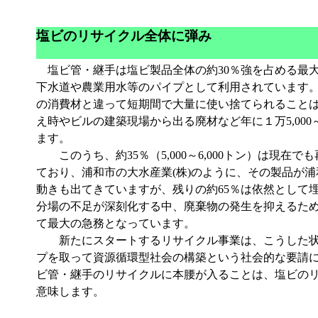
塩ビのリサイクル全体に弾み
塩ビ管・継手は塩ビ製品全体の約30％強を占める最大
下水道や農業用水等のパイプとして利用されています
の消費材と違って短期間で大量に使い捨てられること
え時やビルの建築現場から出る廃材など年に１万5,00
ます。
このうち、約35％（5,000～6,000トン）は現在
ており、浦和市の大水産業(株)のように、その製品が
動きも出てきていますが、残りの約65％は依然として
分場の不足が深刻化する中、廃棄物の発生を抑えるた
て最大の急務となっています。
新たにスタートするリサイクル事業は、こうした状
プを取って資源循環型社会の構築という社会的な要請
ビ管・継手のリサイクルに本腰が入ることは、塩ビの
意味します。