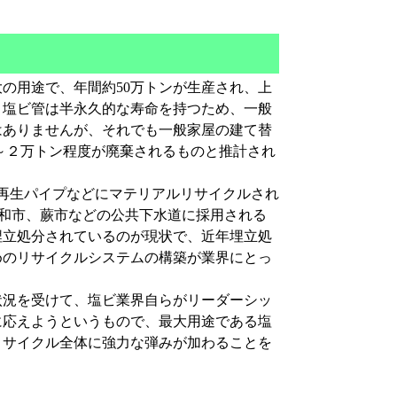
の用途で、年間約50万トンが生産され、上
。塩ビ管は半永久的な寿命を持つため、一般
はありませんが、それでも一般家屋の建て替
0～２万トン程度が廃棄されるものと推計され
でも再生パイプなどにマテリアルリサイクルされ
浦和市、蕨市などの公共下水道に採用される
埋立処分されているのが現状で、近年埋立処
めのリサイクルシステムの構築が業界にとっ
況を受けて、塩ビ業界自らがリーダーシッ
に応えようというもので、最大用途である塩
リサイクル全体に強力な弾みが加わることを