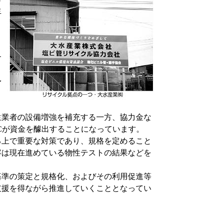
生
コ
含
、
予
業者の設備増強を補充する一方、協力金な
Cが資金を醵出することになっています。
上で重要な対策であり、規格を定めること
容は現在進めている物性テストの結果などを
。
準の策定と規格化、およびその利用促進等
支援を得ながら推進していくこととなってい