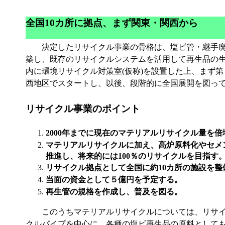
全国10カ所に拠点、まず関東・関西から
決定したリサイクル事業の骨格は、塩ビ管・継手廃
築し、既存のリサイクルシステムを活用して再生品の
内に環境リサイクル対策室(仮称)を設置した上、まず第
西地区でスタートし、以後、段階的に全国展開を図っ
リサイクル事業のポイント
2000年までに現在のマテリアルリサイクル量を倍
マテリアルリサイクルに加え、高炉原料化やセメ
推進し、将来的には100％のリサイクルを目指す
リサイクル拠点として全国に約10カ所の施設を整
当面の資金として５億円を予定する。
再生管の規格を作成し、普及を図る。
このうちマテリアルリサイクルについては、リサ
クルパイプを中心に、各種の塩ビ再生品の原料として