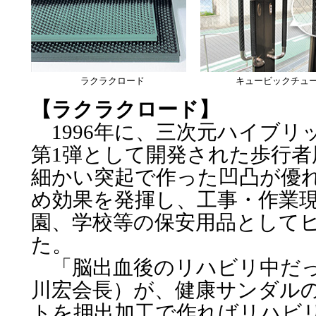
ラクラクロード
キュービックチュ
【ラクラクロード】
1996年に、三次元ハイブリ
第1弾として開発された歩行者
細かい突起で作った凹凸が優
め効果を発揮し、工事・作業
園、学校等の保安用品として
た。
「脳出血後のリハビリ中だ
川宏会長）が、健康サンダル
トを押出加工で作ればリハビ