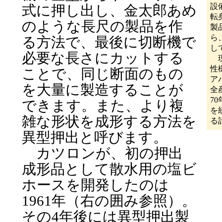
設
式に押し出し、金太郎あめ
転
のような長尺の製品を作
製
ら
る方法で、最後に切断機で
し
必要な長さにカットする
現
性
ことで、同じ断面のもの
ア
を大量に製造することが
全
7
できます。また、より複
を
雑な形状を成形する方法を
る
異型押出と呼びます。
カツロンが、初の押出
成形品として散水用の塩ビ
ホースを開発したのは
1961年（右の囲み参照）。
その4年後には異型押出製