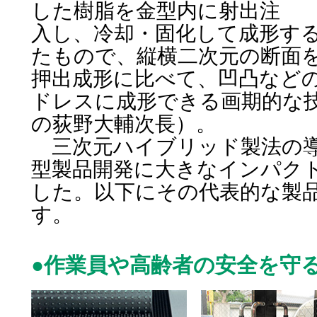
した樹脂を金型内に射出注
入し、冷却・固化して成形す
たもので、縦横二次元の断面
押出成形に比べて、凹凸など
ドレスに成形できる画期的な
の荻野大輔次長）。
三次元ハイブリッド製法の導
型製品開発に大きなインパク
した。以下にその代表的な製
す。
●作業員や高齢者の安全を守