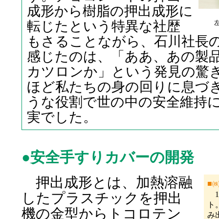
成形から樹脂の押出成形に
転じたという特異な社歴
もさることながら、石川社長
感じたのは、「ああ、あの製
カツロンか」という発見の驚
ほど私たちの身の回りに息づ
うな役割で世の中の安全維持
実でした。
●安全手すりカバーの開発
押出成形とは、加熱溶融
■
したプラスチックを押出
1
ト
機の金型からトコロテン
み