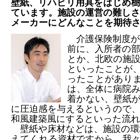
壁紙、リハビリ用具をはじめ樹
ています。施設の運営の難しさ
メーカーにどんなことを期待
介護保険制度が
前に、入所者の
とか、北欧の施
といったことが
ったことがあり
は、全体に病院
着かない、壁紙
に圧迫感を与えるというので
和風建築風にするといった流
壁紙や床材などは、施設の環
えてくれる資材ですから、我