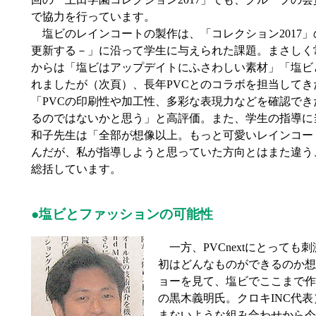
で協力を行っています。
塩ビのレインコートの製作は、「コレクション2017」
更新する－」に沿って学生に与えられた課題。まさしく
からは「塩ビはアップデイトにふさわしい素材」「塩ビ
れましたが（次頁）、長年PVCとのコラボを担当して
「PVCの印刷性や加工性、多彩な表現力などを確認で
るのではないかと思う」と高評価。また、学生の指導に
和子先生は「全部が想像以上。もっと可愛いレインコー
んだが、私が指導しようと思っていた方向とはまた違う
総括しています。
●塩ビとファッションの可能性
一方、PVCnextにとって
初はどんなものができるのか想
ョーを見て、塩ビでここまで作り
の黒木義明氏。クロキINC代
まないような組み合わせから今