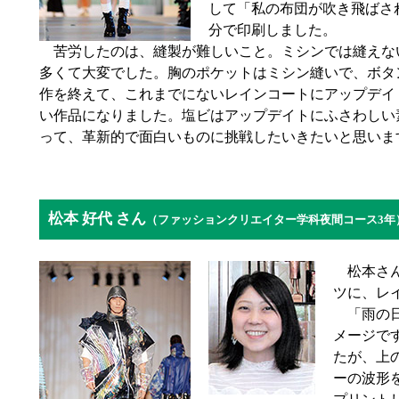
して「私の布団が吹き飛ばさ
分で印刷しました。
苦労したのは、縫製が難しいこと。ミシンでは縫えな
多くて大変でした。胸のポケットはミシン縫いで、ボタ
作を終えて、これまでにないレインコートにアップデイ
い作品になりました。塩ビはアップデイトにふさわしい
って、革新的で面白いものに挑戦したいきたいと思いま
松本 好代 さん
（ファッションクリエイター学科夜間コース3年
松本さん
ツに、レ
「雨の日
メージで
たが、上
ーの波形