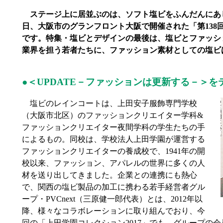
ステージ上に居並ぶのは、ソフト塩ビをふんだんにあし
日、大阪市のグランフロント大阪で開催された「第138回
です。特集・塩ビとデザインの最後は、塩ビとファッシ
業界を担う若者たちに、ファッション素材としての塩ビ
●＜UPDATE－ファッションは更新する－＞を
塩ビのレインコートは、上田安子服飾専門学校
（大阪市北区）のファッションクリエイター学科&
ファッションクリエイター夜間学科の学生たちの手
によるもの。同校は、学校法人上田学園が運営する
ファッションクリエイターの養成校で、1941年の開
校以来、ファッション、アパレルの世界に多くの人
材を送り出してきました。企業との連携にも熱心
で、関西の塩ビ製品の加工に携わる若手経営者グル
ープ・PVCnext（三原健一郎代表）とは、2012年以
降、様々なコラボレーションに取り組んでおり、今
回の「上田学園コレクション2017」でも、グループの