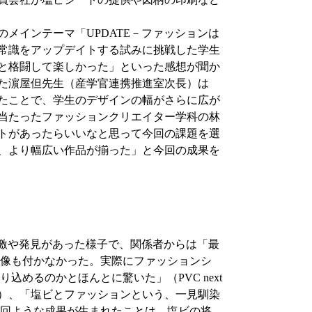
のメインテーマ「UPDATE－ファッションは
常識をアップデイトする試みに挑戦した学生
と格闘して楽しかった」といった感想が聞か
きた濵屋但先生（産学官連携推進室次長）は
きたことで、学生のデザインの幅がさらに広が
当たったファッションクリエイター学科の林
トがあったらいいなと思って今回の課題を選
、より幅広い作品が揃った」と今回の成果を
も刺激や発見があった様子で、関係者からは「最
像も付かなかった。実際にファッションシ
込めるのかとほんとに驚いた」（PVC next
表）、「塩ビとファッションという、一見馴染
回ような成果が生まれたことは、塩ビの将