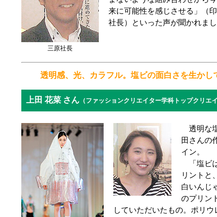
来に可能性を感じさせる」（印
社長）といった声が聞かれまし
三原社長
透明感、光、カラフル。塩ビの面白さを生かし
上田 花菜 さん
（ファッションクリエイター学科トップクリエイ
透明な塩
田さんの
イン。
「塩ビは
リントと
白いんじ
のプリント
していただいたもの。ポリウ